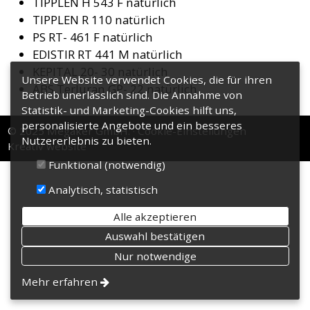
TIPPLEN H 543 F natürlich
TIPPLEN R 110 natürlich
PS RT- 461 F natürlich
EDISTIR RT 441 M natürlich
KEPITAL 20- 30 natürlich
Unsere Website verwendet Cookies, die für ihren
ABS Terluran GP- 22 natürlich
Betrieb unerlässlich sind. Die Annahme von
Statistik- und Marketing-Cookies hilft uns,
personalisierte Angebote und ein besseres
© 2025 Megaker GmbH.
Cookie-Einstellungen
Nutzererlebnis zu bieten.
Kreatív website
Funktional (notwendig)
Analytisch, statistisch
Alle akzeptieren
Auswahl bestätigen
Nur notwendige
Mehr erfahren